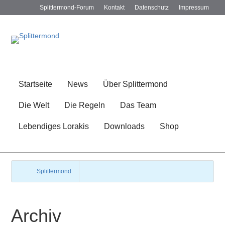
Splittermond-Forum
Kontakt
Datenschutz
Impressum
Startseite
News
Über Splittermond
Die Welt
Die Regeln
Das Team
Lebendiges Lorakis
Downloads
Shop
Splittermond
Archiv