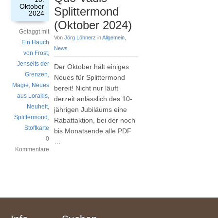
Oktober
Splittermond
2024
(Oktober 2024)
Getaggt mit
Von
Jörg Löhnerz
in
Allgemein
,
Ein Hauch
News
von Frost
,
Jenseits der
Der Oktober hält einiges
Grenzen
,
Neues für Splittermond
Magie
,
Neues
bereit! Nicht nur läuft
aus Lorakis
,
derzeit anlässlich des 10-
Neuheit
,
jährigen Jubiläums eine
Splittermond
,
Rabattaktion, bei der noch
Stoffkarte
bis Monatsende alle PDF
0
…
Kommentare