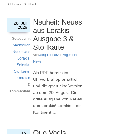
Schlagwort Stoffkarte
Neuheit: Neues
28. Juli
2026
aus Lorakis –
Ausgabe 3 &
Getaggt mit
Abenteuer
,
Stoffkarte
Neues aus
Von
Jörg Löhnerz
in
Allgemein
,
Lorakis
,
News
Selenia
,
Stoffkarte
,
Als PDF bereits im
Unreich
Uhrwerk-Shop erhältlich
0
und die gedruckte Version
Kommentare
ab dem 20. August: Die
dritte Ausgabe von Neues
aus Lorakis! Lorakis – ein
Kontinent …
Quo Vadis
10.