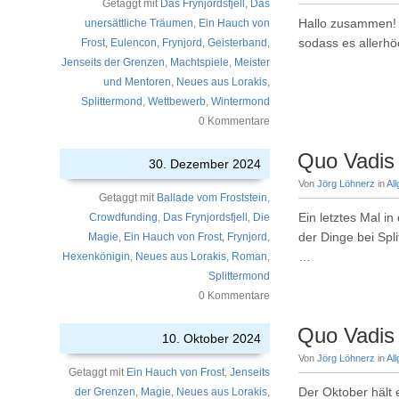
Getaggt mit
Das Frynjordsfjell
,
Das
Hallo zusammen! D
unersättliche Träumen
,
Ein Hauch von
sodass es allerhö
Frost
,
Eulencon
,
Frynjord
,
Geisterband
,
Jenseits der Grenzen
,
Machtspiele
,
Meister
und Mentoren
,
Neues aus Lorakis
,
Splittermond
,
Wettbewerb
,
Wintermond
0 Kommentare
Quo Vadis
30. Dezember 2024
Von
Jörg Löhnerz
in
Al
Getaggt mit
Ballade vom Froststein
,
Ein letztes Mal i
Crowdfunding
,
Das Frynjordsfjell
,
Die
der Dinge bei Sp
Magie
,
Ein Hauch von Frost
,
Frynjord
,
…
Hexenkönigin
,
Neues aus Lorakis
,
Roman
,
Splittermond
0 Kommentare
Quo Vadis 
10. Oktober 2024
Von
Jörg Löhnerz
in
Al
Getaggt mit
Ein Hauch von Frost
,
Jenseits
Der Oktober hält e
der Grenzen
,
Magie
,
Neues aus Lorakis
,