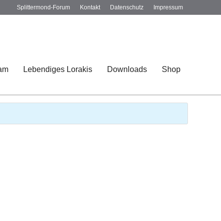
Splittermond-Forum
Kontakt
Datenschutz
Impressum
am
Lebendiges Lorakis
Downloads
Shop