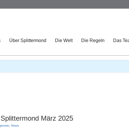
s
Über Splittermond
Die Welt
Die Regeln
Das Te
 Splittermond März 2025
lgemein
,
News