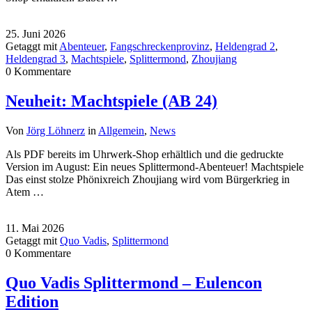
25. Juni 2026
Getaggt mit
Abenteuer
,
Fangschreckenprovinz
,
Heldengrad 2
,
Heldengrad 3
,
Machtspiele
,
Splittermond
,
Zhoujiang
0 Kommentare
Neuheit: Machtspiele (AB 24)
Von
Jörg Löhnerz
in
Allgemein
,
News
Als PDF bereits im Uhrwerk-Shop erhältlich und die gedruckte
Version im August: Ein neues Splittermond-Abenteuer! Machtspiele
Das einst stolze Phönixreich Zhoujiang wird vom Bürgerkrieg in
Atem …
11. Mai 2026
Getaggt mit
Quo Vadis
,
Splittermond
0 Kommentare
Quo Vadis Splittermond – Eulencon
Edition