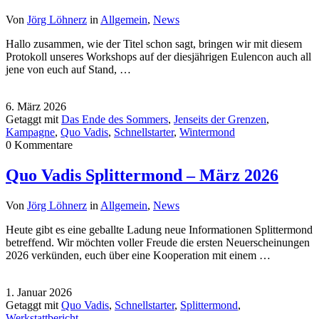
Von
Jörg Löhnerz
in
Allgemein
,
News
Hallo zusammen, wie der Titel schon sagt, bringen wir mit diesem
Protokoll unseres Workshops auf der diesjährigen Eulencon auch all
jene von euch auf Stand, …
6. März 2026
Getaggt mit
Das Ende des Sommers
,
Jenseits der Grenzen
,
Kampagne
,
Quo Vadis
,
Schnellstarter
,
Wintermond
0 Kommentare
Quo Vadis Splittermond – März 2026
Von
Jörg Löhnerz
in
Allgemein
,
News
Heute gibt es eine geballte Ladung neue Informationen Splittermond
betreffend. Wir möchten voller Freude die ersten Neuerscheinungen
2026 verkünden, euch über eine Kooperation mit einem …
1. Januar 2026
Getaggt mit
Quo Vadis
,
Schnellstarter
,
Splittermond
,
Werkstattbericht