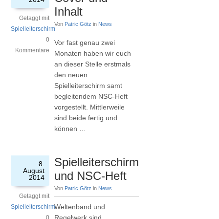
Inhalt
Getaggt mit
Von
Patric Götz
in
News
Spielleiterschirm
0
Vor fast genau zwei
Kommentare
Monaten haben wir euch
an dieser Stelle erstmals
den neuen
Spielleiterschirm samt
begleitendem NSC-Heft
vorgestellt. Mittlerweile
sind beide fertig und
können …
Spielleiterschirm
8.
August
und NSC-Heft
2014
Von
Patric Götz
in
News
Getaggt mit
Weltenband und
Spielleiterschirm
Regelwerk sind
0