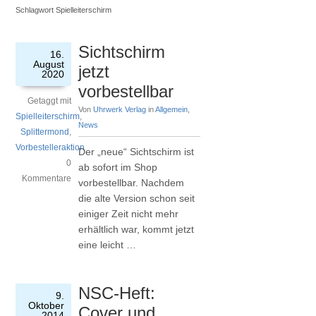
Schlagwort Spielleiterschirm
Sichtschirm
16.
August
jetzt
2020
vorbestellbar
Getaggt mit
Von
Uhrwerk Verlag
in
Allgemein
,
Spielleiterschirm
,
News
Splittermond
,
Vorbestelleraktion
Der „neue“ Sichtschirm ist
0
ab sofort im Shop
Kommentare
vorbestellbar. Nachdem
die alte Version schon seit
einiger Zeit nicht mehr
erhältlich war, kommt jetzt
eine leicht …
NSC-Heft:
9.
Oktober
Cover und
2014