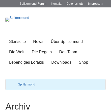
Splittermond-Forum
Kontakt
Datenschutz
Impressum
Startseite
News
Über Splittermond
Die Welt
Die Regeln
Das Team
Lebendiges Lorakis
Downloads
Shop
Splittermond
Archiv