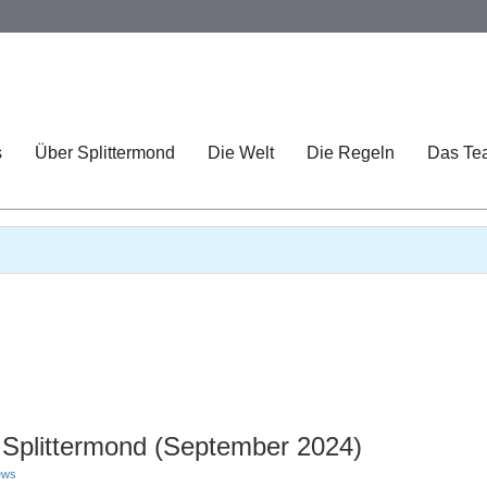
s
Über Splittermond
Die Welt
Die Regeln
Das Te
 Splittermond (September 2024)
ews