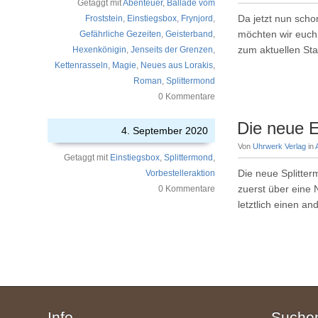
Getaggt mit
Abenteuer
,
Ballade vom
Da jetzt nun scho
Froststein
,
Einstiegsbox
,
Frynjord
,
möchten wir euch 
Gefährliche Gezeiten
,
Geisterband
,
zum aktuellen St
Hexenkönigin
,
Jenseits der Grenzen
,
Kettenrasseln
,
Magie
,
Neues aus Lorakis
,
Roman
,
Splittermond
0 Kommentare
Die neue 
4. September 2020
Von
Uhrwerk Verlag
in
Getaggt mit
Einstiegsbox
,
Splittermond
,
Die neue Splitter
Vorbestelleraktion
zuerst über eine 
0 Kommentare
letztlich einen a
Info
Suche