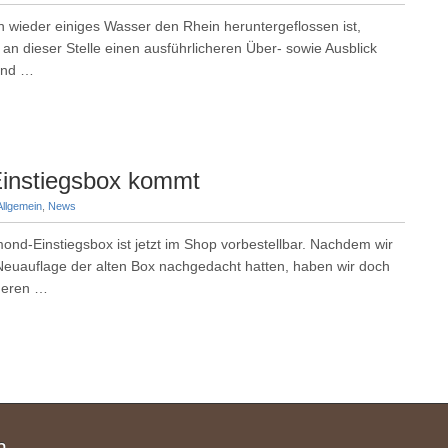
n wieder einiges Wasser den Rhein heruntergeflossen ist,
an dieser Stelle einen ausführlicheren Über- sowie Ausblick
and …
Einstiegsbox kommt
Allgemein
,
News
mond-Einstiegsbox ist jetzt im Shop vorbestellbar. Nachdem wir
Neuauflage der alten Box nachgedacht hatten, haben wir doch
nderen …
n