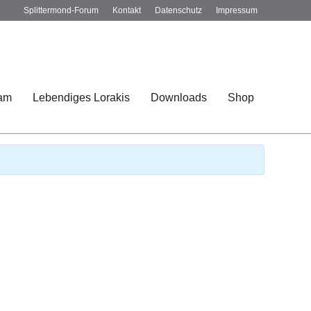
Splittermond-Forum
Kontakt
Datenschutz
Impressum
am
Lebendiges Lorakis
Downloads
Shop