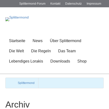
Splittermond-Forum
Kontakt
Datenschutz
Impressum
Startseite
News
Über Splittermond
Die Welt
Die Regeln
Das Team
Lebendiges Lorakis
Downloads
Shop
Splittermond
Archiv