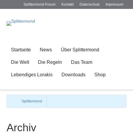
Splittermond-Forum
Kontakt
Datenschutz
Impressum
Startseite
News
Über Splittermond
Die Welt
Die Regeln
Das Team
Lebendiges Lorakis
Downloads
Shop
Splittermond
Archiv