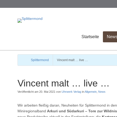
Startseite
New
Splittermond
Vincent malt … live …
Vincent malt … live …
Veröffentlicht am 20. Mai 2021 von
Uhrwerk Verlag
in
Allgemein
,
News
Wir arbeiten fleißig daran, Neuheiten für Splittermond in 
Miniregionalband
Arkuri und Südarkuri – Tore zur Wildni
neue Produktreihe aktuell in der Fertigstellung: die
Kartens