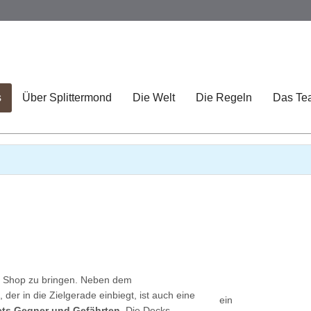
s
Über Splittermond
Die Welt
Die Regeln
Das Te
den Shop zu bringen. Neben dem
s
, der in die Zielgerade einbiegt, ist auch eine
ein
ets Gegner und Gefährten
. Die Decks