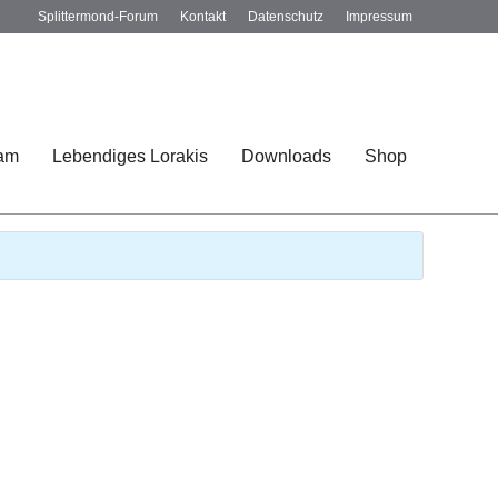
Splittermond-Forum
Kontakt
Datenschutz
Impressum
am
Lebendiges Lorakis
Downloads
Shop