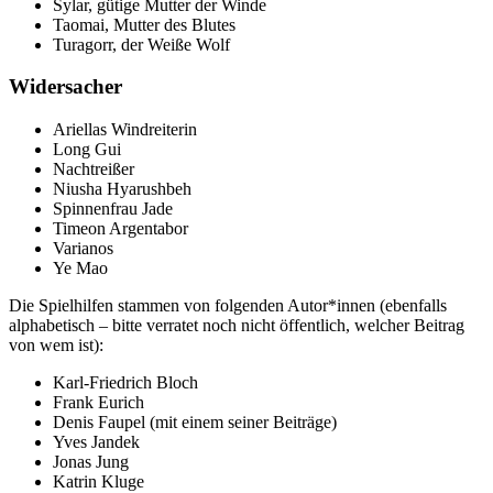
Sylar, gütige Mutter der Winde
Taomai, Mutter des Blutes
Turagorr, der Weiße Wolf
Widersacher
Ariellas Windreiterin
Long Gui
Nachtreißer
Niusha Hyarushbeh
Spinnenfrau Jade
Timeon Argentabor
Varianos
Ye Mao
Die Spielhilfen stammen von folgenden Autor*innen (ebenfalls
alphabetisch – bitte verratet noch nicht öffentlich, welcher Beitrag
von wem ist):
Karl-Friedrich Bloch
Frank Eurich
Denis Faupel (mit einem seiner Beiträge)
Yves Jandek
Jonas Jung
Katrin Kluge