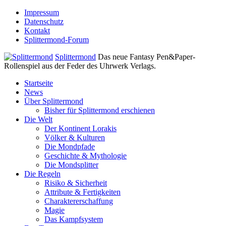
Impressum
Datenschutz
Kontakt
Splittermond-Forum
Splittermond
Das neue Fantasy Pen&Paper-
Rollenspiel aus der Feder des Uhrwerk Verlags.
Startseite
News
Über Splittermond
Bisher für Splittermond erschienen
Die Welt
Der Kontinent Lorakis
Völker & Kulturen
Die Mondpfade
Geschichte & Mythologie
Die Mondsplitter
Die Regeln
Risiko & Sicherheit
Attribute & Fertigkeiten
Charaktererschaffung
Magie
Das Kampfsystem