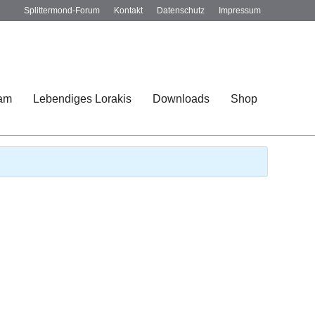
Splittermond-Forum
Kontakt
Datenschutz
Impressum
am
Lebendiges Lorakis
Downloads
Shop