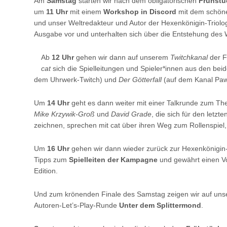
Am
Samstag
starten wir nach dem obligatorischen
Frühstü
um
11 Uhr
mit einem
Workshop in Discord
mit dem schöne
und unser Weltredakteur und Autor der Hexenkönigin-Triolo
Ausgabe vor und unterhalten sich über die Entstehung des
Ab
12 Uhr
gehen wir dann auf unserem
Twitchkanal
der F
cat
sich die Spielleitungen und Spieler*innen aus den beid
dem Uhrwerk-Twitch) und
Der Götterfall
(auf dem Kanal Paw
Um
14 Uhr
geht es dann weiter mit einer Talkrunde zum T
Mike Krzywik-Groß
und
David Grade
, die sich für den let
zeichnen, sprechen mit cat über ihren Weg zum Rollenspiel
Um
16 Uhr
gehen wir dann wieder zurück zur Hexenkönigin
Tipps zum
Spielleiten der Kampagne
und gewährt einen Vo
Edition.
Und zum krönenden Finale des Samstag zeigen wir auf un
Autoren-Let’s-Play-Runde
Unter dem Splittermond
.