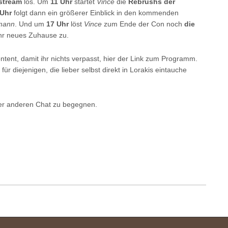
stream
los. Um
11 Uhr
startet
Vince
die
Rebrushs der
 Uhr
folgt dann ein größerer Einblick in den kommenden
mann
. Und um
17 Uhr
löst
Vince
zum Ende der Con noch
die
ihr neues Zuhause zu.
ntent, damit ihr nichts verpasst, hier der Link zum Programm.
r diejenigen, die lieber selbst direkt in Lorakis eintauche
der anderen Chat zu begegnen.