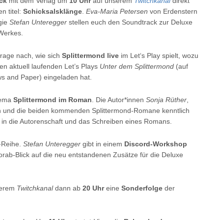
ck
mit dem Verlag um
10 Uhr
auf unserem
Twitchkanal
direkt
n titel:
Schicksalsklänge
.
Eva-Maria Petersen
von Erdenstern
gie
Stefan Unteregger
stellen euch den Soundtrack zur Deluxe
 Werkes.
rage nach, wie sich
Splittermond live
im Let‘s Play spielt, wozu
en aktuell laufenden Let’s Plays
Unter dem Splittermond
(auf
s and Paper) eingeladen hat.
hema
Splittermond im Roman
. Die Autor*innen
Sonja Rüther
,
zten und die beiden kommenden Splittermond-Romane kenntlich
, in die Autorenschaft und das Schreiben eines Romans.
-Reihe.
Stefan Unteregger
gibt in einem
Discord-Workshop
rab-Blick auf die neu entstandenen Zusätze für die Deluxe
serem
Twitchkanal
dann ab
20 Uhr
eine
Sonderfolge
der