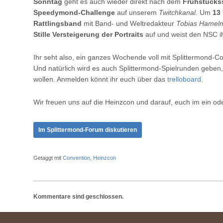
Sonntag
geht es auch wieder direkt nach dem
Frühstücks
Speedymond-Challenge
auf unserem
Twitchkanal
. Um
13
Rattlingsband
mit Band- und Weltredakteur
Tobias Hamel
Stille Versteigerung der Portraits
auf und weist den NSC 
Ihr seht also, ein ganzes Wochende voll mit Splittermond-Co
Und natürlich wird es auch Splittermond-Spielrunden geben, fü
wollen. Anmelden könnt ihr euch über das
trelloboard
.
Wir freuen uns auf die Heinzcon und darauf, euch im ein o
Im Splittermond-Forum diskutieren
Getaggt mit
Convention
,
Heinzcon
Kommentare sind geschlossen.