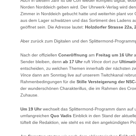
Auch in diesem Jahr ist die Con wieder komplett digital, wo
Norden Norddeich geben wird. Der Uhrwerk-Verlag wird de
Zimmer in Norddeich gebucht hatte und weiterhin plant vor 
aus dem Lager schwätzen und das Sortiment des Ladens au
geöffnet sein. Die Adresse lautet:
Holzdorfer Strasse 22a,
Aber zurück zum Digitalen und den Splittermond-Programm
Nach der offiziellen
Coneröffnung
am
Freitag um 16 Uhr
a
Sender bleiben, denn
ab 17 Uhr
ruft
Vince
dort zur
Ultimat
entscheiden, zu welchen Themen innerhalb der nächsten zw
Vince
dann am Sonntag live auf unserem Twitchkanal rebrus
Rahmenbedingungen für die
Stille Versteigerung der NS
der wunderschönen Charakterillus, die im Rahmen des Crow
Zuhause.
Um 19 Uhr
wechselt das Splittermond-Programm dann auf 
umfangreichen
Quo Vadis
Einblick in den Stand der aktuel
tüftelt die Redaktion, wie steht es mit den angekündigten P