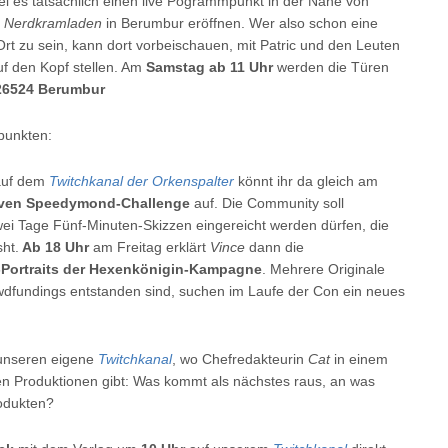
bei es tatsächlich einen live Pogrammpunkt in der Nähe von
n
Nerdkramladen
in Berumbur eröffnen. Wer also schon eine
Ort zu sein, kann dort vorbeischauen, mit Patric und den Leuten
f den Kopf stellen. Am
Samstag
ab 11 Uhr
werden die Türen
 26524 Berumbur
punkten:
uf dem
Twitchkanal der Orkenspalter
könnt ihr da gleich am
iven Speedymond-Challenge
auf. Die Community soll
ei Tage Fünf-Minuten-Skizzen eingereicht werden dürfen, die
ht.
Ab 18 Uhr
am Freitag erklärt
Vince
dann die
C-Portraits der Hexenkönigin-Kampagne
. Mehrere Originale
dfundings entstanden sind, suchen im Laufe der Con ein neues
unseren eigene
Twitchkanal
, wo Chefredakteurin
Cat
in einem
len Produktionen gibt: Was kommt als nächstes raus, an was
rodukten?