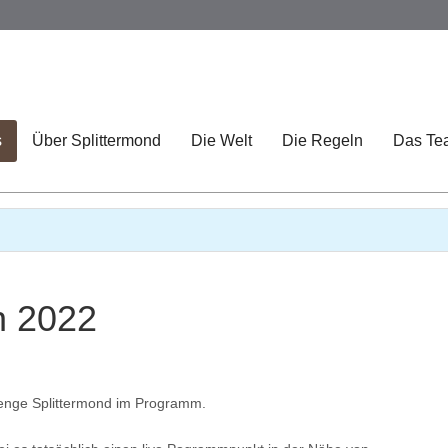
s
Über Splittermond
Die Welt
Die Regeln
Das Te
n 2022
Menge Splittermond im Programm.