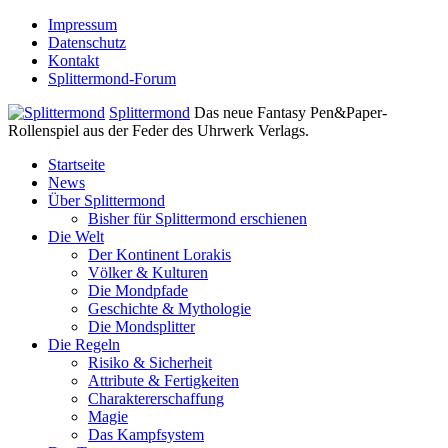
Impressum
Datenschutz
Kontakt
Splittermond-Forum
Splittermond
Das neue Fantasy Pen&Paper-
Rollenspiel aus der Feder des Uhrwerk Verlags.
Startseite
News
Über Splittermond
Bisher für Splittermond erschienen
Die Welt
Der Kontinent Lorakis
Völker & Kulturen
Die Mondpfade
Geschichte & Mythologie
Die Mondsplitter
Die Regeln
Risiko & Sicherheit
Attribute & Fertigkeiten
Charaktererschaffung
Magie
Das Kampfsystem