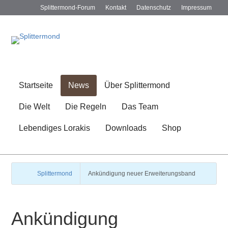
Splittermond-Forum
Kontakt
Datenschutz
Impressum
Startseite
News
Über Splittermond
Die Welt
Die Regeln
Das Team
Lebendiges Lorakis
Downloads
Shop
Splittermond
Ankündigung neuer Erweiterungsband
Ankündigung