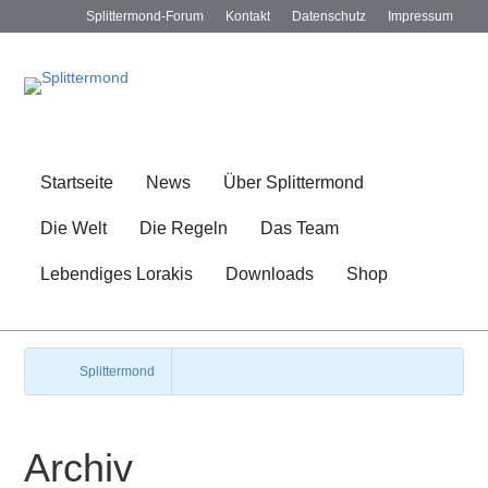
Splittermond-Forum
Kontakt
Datenschutz
Impressum
Startseite
News
Über Splittermond
Die Welt
Die Regeln
Das Team
Lebendiges Lorakis
Downloads
Shop
Splittermond
Archiv