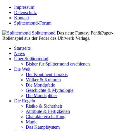
Impressum
Datenschutz
Kontakt
Splittermond-Forum
Splittermond
Das neue Fantasy Pen&Paper-
Rollenspiel aus der Feder des Uhrwerk Verlags.
Startseite
News
Über Splittermond
Bisher für Splittermond erschienen
Die Welt
Der Kontinent Lorakis
Völker & Kulturen
Die Mondpfade
Geschichte & Mythologie
Die Mondsplitter
Die Regeln
Risiko & Sicherheit
Attribute & Fertigkeiten
Charaktererschaffung
Magie
Das Kampfsystem