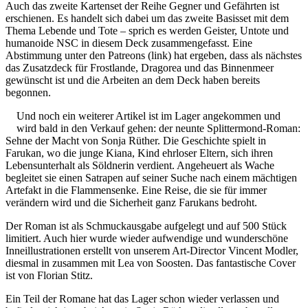
Auch das zweite Kartenset der Reihe Gegner und Gefährten ist
erschienen. Es handelt sich dabei um das zweite Basisset mit dem
Thema Lebende und Tote – sprich es werden Geister, Untote und
humanoide NSC in diesem Deck zusammengefasst. Eine
Abstimmung unter den Patreons (link) hat ergeben, dass als nächstes
das Zusatzdeck für Frostlande, Dragorea und das Binnenmeer
gewünscht ist und die Arbeiten an dem Deck haben bereits
begonnen.
Und noch ein weiterer Artikel ist im Lager angekommen und
wird bald in den Verkauf gehen: der neunte Splittermond-Roman:
Sehne der Macht von Sonja Rüther. Die Geschichte spielt in
Farukan, wo die junge Kiana, Kind ehrloser Eltern, sich ihren
Lebensunterhalt als Söldnerin verdient. Angeheuert als Wache
begleitet sie einen Satrapen auf seiner Suche nach einem mächtigen
Artefakt in die Flammensenke. Eine Reise, die sie für immer
verändern wird und die Sicherheit ganz Farukans bedroht.
Der Roman ist als Schmuckausgabe aufgelegt und auf 500 Stück
limitiert. Auch hier wurde wieder aufwendige und wunderschöne
Inneillustrationen erstellt von unserem Art-Director Vincent Modler,
diesmal in zusammen mit Lea von Soosten. Das fantastische Cover
ist von Florian Stitz.
Ein Teil der Romane hat das Lager schon wieder verlassen und