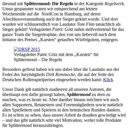
diesmal mit
Splittermond: Die Regeln
in der Kategorie
Regelwerk
.
Umso gespannter waren wir entsprechend am letzten
Wochenende auf die NordCon in Hamburg, auf deren
Abschlussveranstaltung auch der Sieger gekürt wurde. Und dort
wurden wir schlussendlich von Laudator
Tom Finn
tatsächlich als
Sieger gekürt! Verlagsleiter
Patric Götz
nahm stellvertretend für das
ganze Team die Siegertrophäe, den von uns liebevoll nach dem
Initiator des Preises „Karsten“ getauften Würfelgolem, entgegen.
Verlagsleiter Patric Götz mit dem „Karsten“ für
Splittermond – Die Regeln
Besonders gefreut haben wir uns dabei über die Laudatio aus der
Feder des Jurymitglieds
Dirk Remmecke
, die auf der Seite des
Deutschen Rollenspielpreises eingesehen werden kann:
Klick
Unser Dank gilt natürlich zuallererst all unseren Autoren, die
überhaupt erst dafür gesorgt haben,
Splittermond
zu dem zu
machen, was es heute ist. Aber darüber hinaus möchten wir auch
allen Supportern, Betatestern und Forenmitgliedern sowie natürlich
allen Spielleitern und Spielern in den heimischen Runden danken.
Es ist schön zu sehen, dass unsere Arbeit da draußen gewürdigt wird
– und das gibt natürlich sehr viel Motivation, weiter tolle Produkte
für Splittermond herauszubringen.