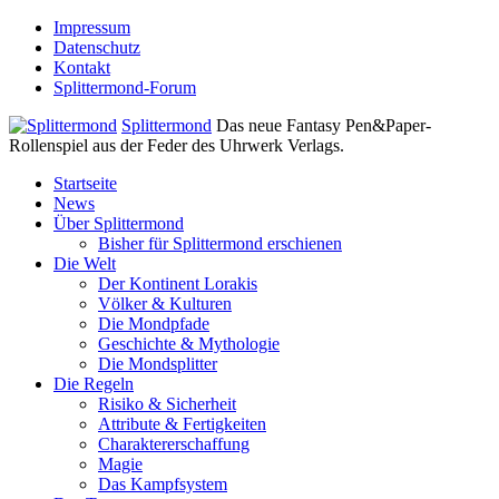
Impressum
Datenschutz
Kontakt
Splittermond-Forum
Splittermond
Das neue Fantasy Pen&Paper-
Rollenspiel aus der Feder des Uhrwerk Verlags.
Startseite
News
Über Splittermond
Bisher für Splittermond erschienen
Die Welt
Der Kontinent Lorakis
Völker & Kulturen
Die Mondpfade
Geschichte & Mythologie
Die Mondsplitter
Die Regeln
Risiko & Sicherheit
Attribute & Fertigkeiten
Charaktererschaffung
Magie
Das Kampfsystem