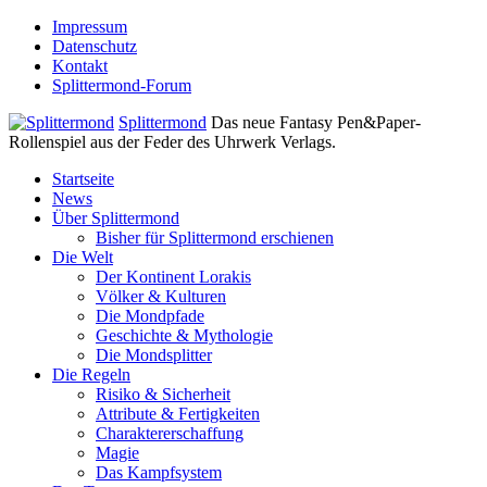
Impressum
Datenschutz
Kontakt
Splittermond-Forum
Splittermond
Das neue Fantasy Pen&Paper-
Rollenspiel aus der Feder des Uhrwerk Verlags.
Startseite
News
Über Splittermond
Bisher für Splittermond erschienen
Die Welt
Der Kontinent Lorakis
Völker & Kulturen
Die Mondpfade
Geschichte & Mythologie
Die Mondsplitter
Die Regeln
Risiko & Sicherheit
Attribute & Fertigkeiten
Charaktererschaffung
Magie
Das Kampfsystem