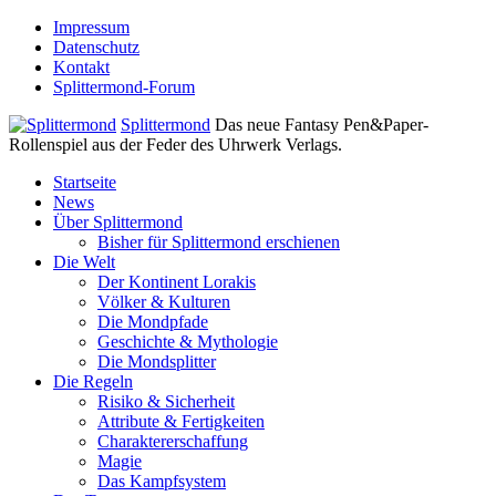
Impressum
Datenschutz
Kontakt
Splittermond-Forum
Splittermond
Das neue Fantasy Pen&Paper-
Rollenspiel aus der Feder des Uhrwerk Verlags.
Startseite
News
Über Splittermond
Bisher für Splittermond erschienen
Die Welt
Der Kontinent Lorakis
Völker & Kulturen
Die Mondpfade
Geschichte & Mythologie
Die Mondsplitter
Die Regeln
Risiko & Sicherheit
Attribute & Fertigkeiten
Charaktererschaffung
Magie
Das Kampfsystem