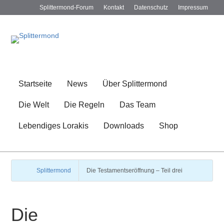
Splittermond-Forum
Kontakt
Datenschutz
Impressum
Startseite
News
Über Splittermond
Die Welt
Die Regeln
Das Team
Lebendiges Lorakis
Downloads
Shop
Splittermond
Die Testamentseröffnung – Teil drei
Die