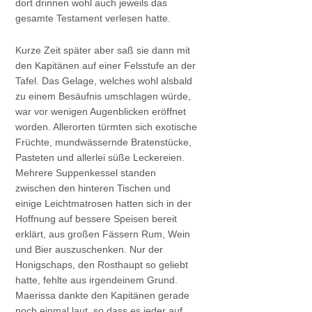
dort drinnen wohl auch jeweils das
gesamte Testament verlesen hatte.
Kurze Zeit später aber saß sie dann mit
den Kapitänen auf einer Felsstufe an der
Tafel. Das Gelage, welches wohl alsbald
zu einem Besäufnis umschlagen würde,
war vor wenigen Augenblicken eröffnet
worden. Allerorten türmten sich exotische
Früchte, mundwässernde Bratenstücke,
Pasteten und allerlei süße Leckereien.
Mehrere Suppenkessel standen
zwischen den hinteren Tischen und
einige Leichtmatrosen hatten sich in der
Hoffnung auf bessere Speisen bereit
erklärt, aus großen Fässern Rum, Wein
und Bier auszuschenken. Nur der
Honigschaps, den Rosthaupt so geliebt
hatte, fehlte aus irgendeinem Grund.
Maerissa dankte den Kapitänen gerade
noch einmal laut, so dass es jeder auf