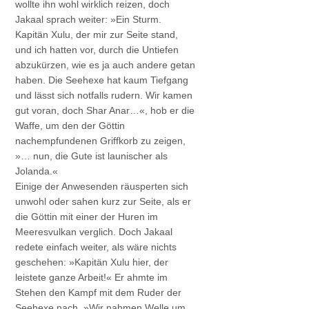
wollte ihn wohl wirklich reizen, doch
Jakaal sprach weiter: »Ein Sturm.
Kapitän Xulu, der mir zur Seite stand,
und ich hatten vor, durch die Untiefen
abzukürzen, wie es ja auch andere getan
haben. Die Seehexe hat kaum Tiefgang
und lässt sich notfalls rudern. Wir kamen
gut voran, doch Shar Anar…«, hob er die
Waffe, um den der Göttin
nachempfundenen Griffkorb zu zeigen,
»… nun, die Gute ist launischer als
Jolanda.«
Einige der Anwesenden räusperten sich
unwohl oder sahen kurz zur Seite, als er
die Göttin mit einer der Huren im
Meeresvulkan verglich. Doch Jakaal
redete einfach weiter, als wäre nichts
geschehen: »Kapitän Xulu hier, der
leistete ganze Arbeit!« Er ahmte im
Stehen den Kampf mit dem Ruder der
Seehexe nach. »Wir nahmen Welle um