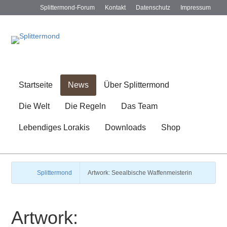
Splittermond-Forum
Kontakt
Datenschutz
Impressum
Startseite
News
Über Splittermond
Die Welt
Die Regeln
Das Team
Lebendiges Lorakis
Downloads
Shop
Splittermond
Artwork: Seealbische Waffenmeisterin
Artwork: