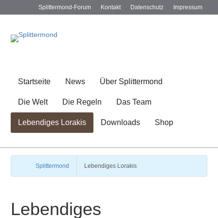
Splittermond-Forum
Kontakt
Datenschutz
Impressum
Startseite
News
Über Splittermond
Die Welt
Die Regeln
Das Team
Lebendiges Lorakis
Downloads
Shop
Splittermond
Lebendiges Lorakis
Lebendiges